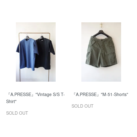
『A.PRESSE』"Vintage S/S T-
『A.PRESSE』"M-51-Shorts"
Shirt"
SOLD OUT
SOLD OUT