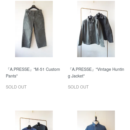
『A.PRESSE』"M-51 Custom
『A.PRESSE』"Vintage Huntin
Pants"
g Jacket"
SOLD OUT
SOLD OUT