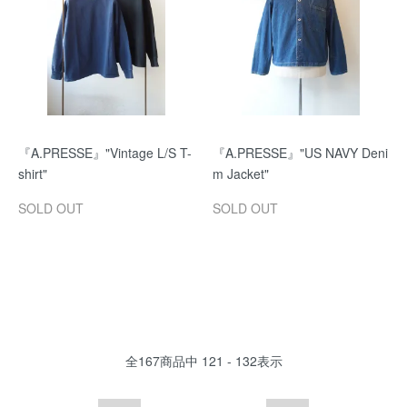
『A.PRESSE』"Vintage L/S T-
『A.PRESSE』"US NAVY Deni
shirt"
m Jacket"
SOLD OUT
SOLD OUT
全
167
商品中
121 - 132
表示