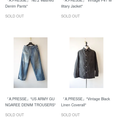
『A.PRESSE』"No.2 Washed
『A.PRESSE』"Vintage P41 M
Denim Pants"
ilitary Jacket"
SOLD OUT
SOLD OUT
『A.PRESSE』"US ARMY GU
『A.PRESSE』"Vintage Black
NGAREE DENIM TROUSERS"
Linen Coverall"
SOLD OUT
SOLD OUT