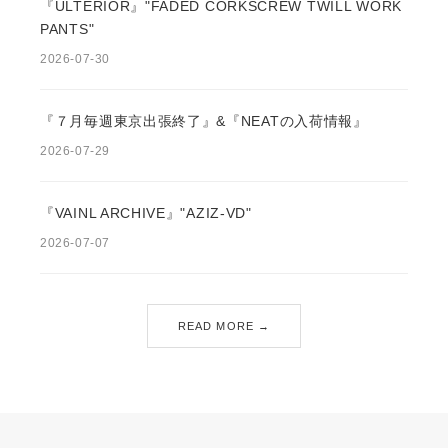
『ULTERIOR』"FADED CORKSCREW TWILL WORK
PANTS"
2026-07-30
『７月毎週東京出張終了』&『NEATの入荷情報』
2026-07-29
『VAINL ARCHIVE』"AZIZ-VD"
2026-07-07
READ MORE →