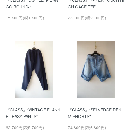
『CLASS』"L/S TEE -MERRY
『CLASS』"PAPER TOUCH HI
GO ROUND-"
GH GAGE TEE"
15,400円(税1,400円)
23,100円(税2,100円)
『CLASS』"VINTAGE FLANN
『CLASS』"SELVEDGE DENI
EL EASY PANTS"
M SHORTS"
62,700円(税5,700円)
74,800円(税6,800円)