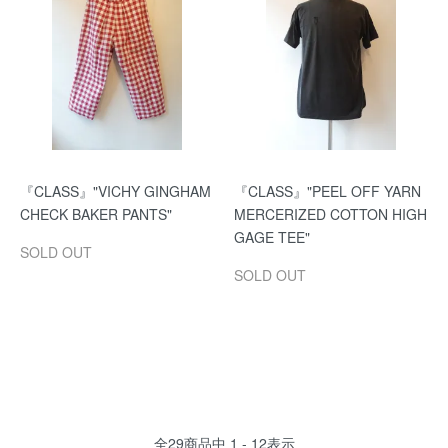
『CLASS』"VICHY GINGHAM
『CLASS』"PEEL OFF YARN
CHECK BAKER PANTS"
MERCERIZED COTTON HIGH
GAGE TEE"
SOLD OUT
SOLD OUT
全
29
商品中
1 - 12
表示