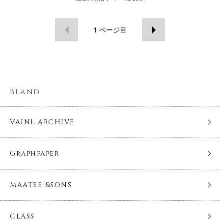
1
ページ目
Bland
VAINL ARCHIVE
Graphpaper
MAATEE &SONS
CLASS