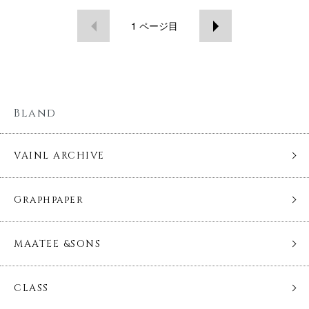
1
ページ目
Bland
VAINL ARCHIVE
Graphpaper
MAATEE &SONS
CLASS