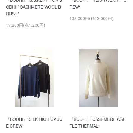
『BODHI』"G.B.KENT FOR B
『BODHI』"HEAVYWEIGHT C
ODHI / CASHMERE WOOL B
REW"
RUSH"
132,000円(税12,000円)
13,200円(税1,200円)
『BODHI』"SILK HIGH GAUG
『BODHI』"CASHMERE WAF
E CREW"
FLE THERMAL"