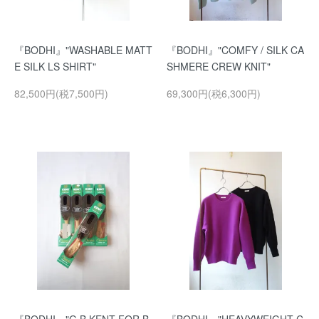
『BODHI』"WASHABLE MATT
『BODHI』"COMFY / SILK CA
E SILK LS SHIRT"
SHMERE CREW KNIT"
82,500円(税7,500円)
69,300円(税6,300円)