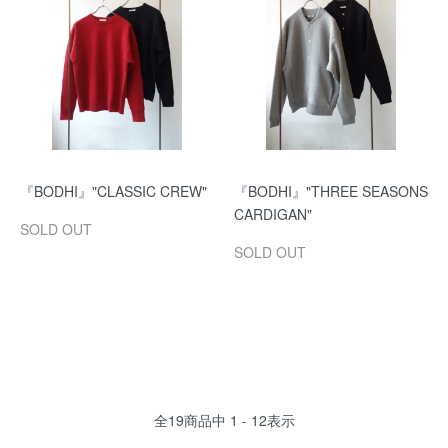
『BODHI』"CLASSIC CREW"
『BODHI』"THREE SEASONS
CARDIGAN"
SOLD OUT
SOLD OUT
全
19
商品中
1 - 12
表示