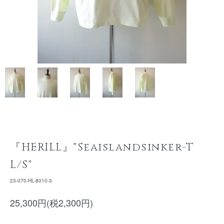
『HERILL』"Seaislandsinker-T
L/S"
23-070-HL-8010-3
25,300円(税2,300円)