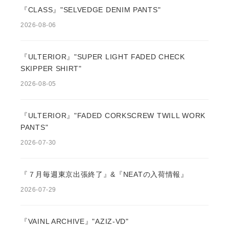
『CLASS』"SELVEDGE DENIM PANTS"
2026-08-06
『ULTERIOR』"SUPER LIGHT FADED CHECK
SKIPPER SHIRT"
2026-08-05
『ULTERIOR』"FADED CORKSCREW TWILL WORK
PANTS"
2026-07-30
『７月毎週東京出張終了』&『NEATの入荷情報』
2026-07-29
『VAINL ARCHIVE』"AZIZ-VD"