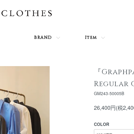
BRAND
Item
『Graphp
Regular 
GM243-50005B
26,400円(税2,4
COLOR