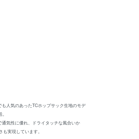
でも人気のあったTCホップサック生地のモデ
活。
で通気性に優れ、ドライタッチな風合いか
軽さも実現しています。