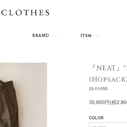
BRAND
Item
『NEAT』"
(Hopsack
25-01HSS
30,800円(税2,8
COLOR