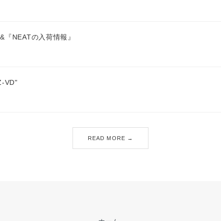
&『NEATの入荷情報』
Z-VD"
READ MORE →