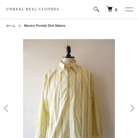
0
ホーム
Marvine Pontiak Shirt Makers