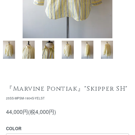
『Marvine Pontiak』"Skipper SH"
25SS-MPSM-1904S-YELST
44,000円(税4,000円)
COLOR