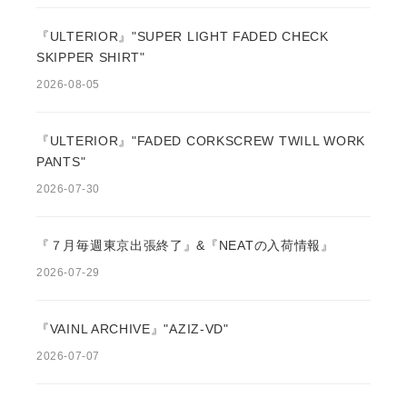
『ULTERIOR』"SUPER LIGHT FADED CHECK
SKIPPER SHIRT"
2026-08-05
『ULTERIOR』"FADED CORKSCREW TWILL WORK
PANTS"
2026-07-30
『７月毎週東京出張終了』&『NEATの入荷情報』
2026-07-29
『VAINL ARCHIVE』"AZIZ-VD"
2026-07-07