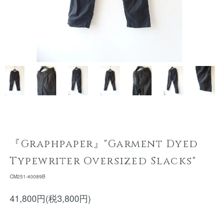
『Graphpaper』"Garment Dyed
Typewriter Oversized Slacks"
CM251-40089B
41,800円(税3,800円)