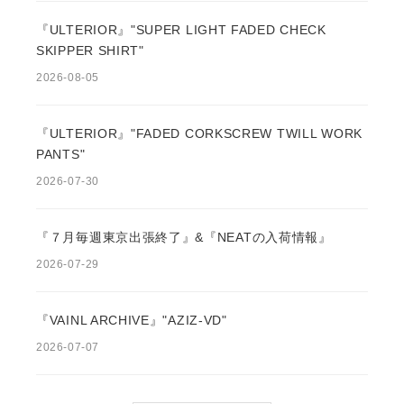
『ULTERIOR』"SUPER LIGHT FADED CHECK
SKIPPER SHIRT"
2026-08-05
『ULTERIOR』"FADED CORKSCREW TWILL WORK
PANTS"
2026-07-30
『７月毎週東京出張終了』&『NEATの入荷情報』
2026-07-29
『VAINL ARCHIVE』"AZIZ-VD"
2026-07-07