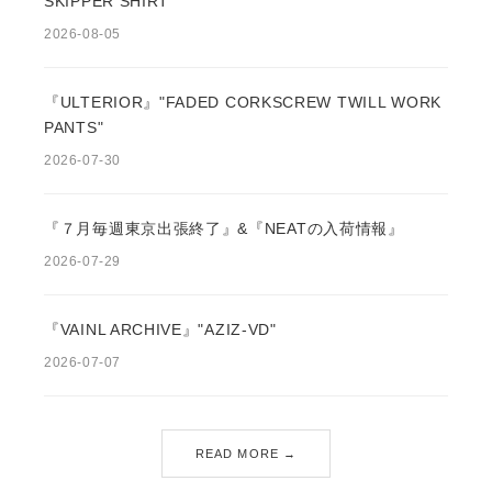
SKIPPER SHIRT"
2026-08-05
『ULTERIOR』"FADED CORKSCREW TWILL WORK
PANTS"
2026-07-30
『７月毎週東京出張終了』&『NEATの入荷情報』
2026-07-29
『VAINL ARCHIVE』"AZIZ-VD"
2026-07-07
READ MORE →