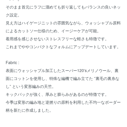
そのまま首元にラフに溜めても折り返してもバランスの良いネッ
ク設定。
見え方はハイゲージニットの雰囲気ながら、ウォッシャブル原料
によるカットソー仕様のため、イージーケアが可能。
着用感を感じさせないストレスフリーな軽さも特徴です。
これまでややコンパクトなフォルムにアップデートしています。
Fabric :
表面にウォッシャブル加工したスーパー120'sメリノウール、裏
面にコットンを使用し、特殊な編機で編み立てた ”裏毛の裏糸な
し” という変形編みの天竺。
キックバックが強く、厚みと膨らみがあるのが特徴です。
今季は変形の編み地と逆撚りの原料を利用した不均一なボーダー
柄を新たに作成しました。