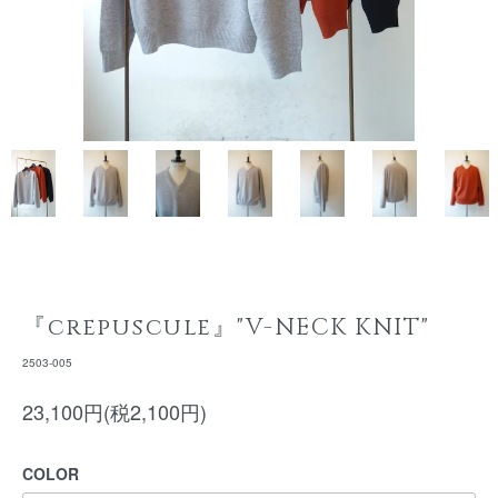
『crepuscule』"V-NECK KNIT"
2503-005
23,100円(税2,100円)
COLOR