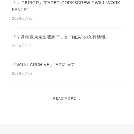
『ULTERIOR』"FADED CORKSCREW TWILL WORK
PANTS"
2026-07-30
『７月毎週東京出張終了』&『NEATの入荷情報』
2026-07-29
『VAINL ARCHIVE』"AZIZ-VD"
2026-07-07
READ MORE →