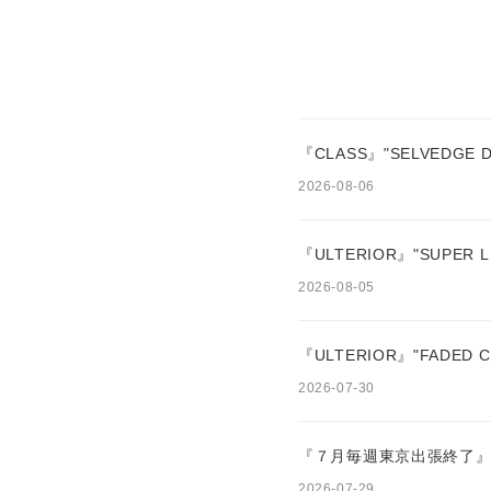
『CLASS』"SELVEDGE D
2026-08-06
『ULTERIOR』"SUPER LI
2026-08-05
『ULTERIOR』"FADED C
2026-07-30
『７月毎週東京出張終了』
2026-07-29