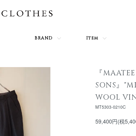
BRAND
Item
『MAATEE
SONS』"MI
WOOL VIN
MT5303-0210C
59,400円(税5,4