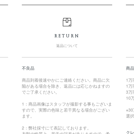
RETURN
返品について
不良品
商
商品到着後速やかにご連絡ください。商品に欠
1万
陥がある場合を除き、返品には応じかねますの
1万
でご了承ください。
3万
10
1：商品画像はスタッフが撮影する事もございま
すので、実際の色味と若干異なる場合がござい
※3
ます。
選
2：弊社採寸にて表記しております。
ク
衣類の性質上、若干の誤差が生じますので、予