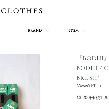
BRAND
Item
『BODHI』"
BODHI / 
BRUSH"
BD25AW-KT001
13,200円(税1,2