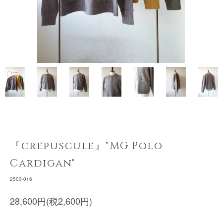
『crepuscule』"MG Polo
Cardigan"
2503-016
28,600円(税2,600円)