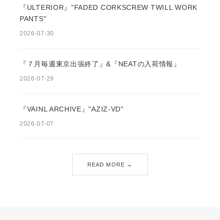
『ULTERIOR』"FADED CORKSCREW TWILL WORK
PANTS"
2026-07-30
『７月毎週東京出張終了』&『NEATの入荷情報』
2026-07-29
『VAINL ARCHIVE』"AZIZ-VD"
2026-07-07
READ MORE →