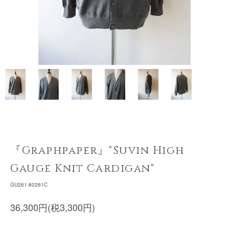
『Graphpaper』"Suvin High
Gauge Knit Cardigan"
GU261-80261C
36,300円(税3,300円)