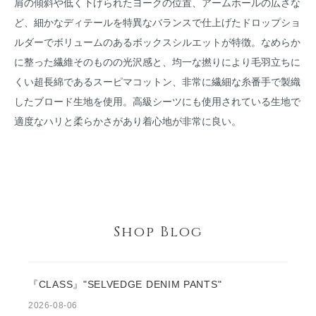
肩の傾斜や低く下げられたヨークの位置、アームホールの広さな
ど、細かなディテールを特異なバランスで仕上げたドロップショ
ルダーでボリュームのあるボックスシルエットが特徴。なめらか
に整った繊維そのものの光沢感と、均一な撚りにより毛羽立ちに
くい超長綿であるスーピマコットン、非常に繊細な糸番手で製織
したブロード生地を使用。高級シーツにも使用されている生地で
適度なハリと柔らかさがあり着心地が非常に良い。
Shop Blog
『CLASS』"SELVEDGE DENIM PANTS"
2026-08-06