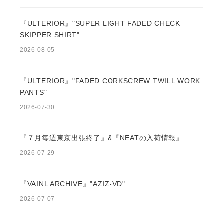
『ULTERIOR』"SUPER LIGHT FADED CHECK
SKIPPER SHIRT"
2026-08-05
『ULTERIOR』"FADED CORKSCREW TWILL WORK
PANTS"
2026-07-30
『７月毎週東京出張終了』&『NEATの入荷情報』
2026-07-29
『VAINL ARCHIVE』"AZIZ-VD"
2026-07-07