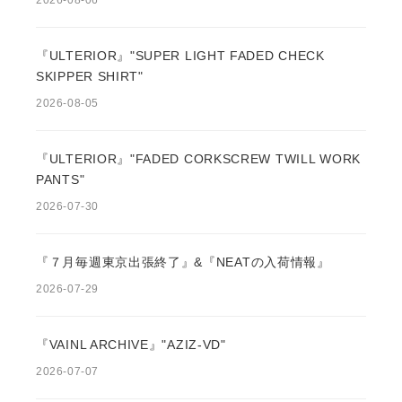
『ULTERIOR』"SUPER LIGHT FADED CHECK
SKIPPER SHIRT"
2026-08-05
『ULTERIOR』"FADED CORKSCREW TWILL WORK
PANTS"
2026-07-30
『７月毎週東京出張終了』&『NEATの入荷情報』
2026-07-29
『VAINL ARCHIVE』"AZIZ-VD"
2026-07-07