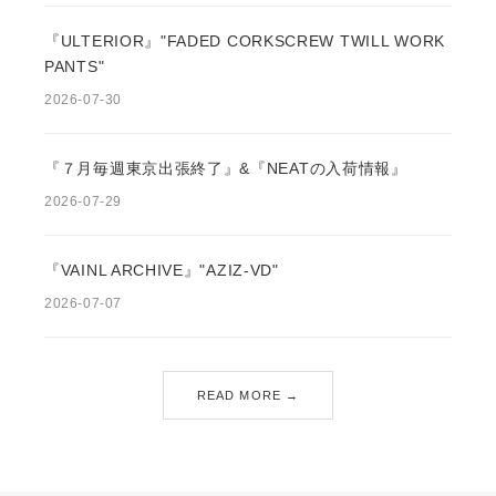
『ULTERIOR』"FADED CORKSCREW TWILL WORK
PANTS"
2026-07-30
『７月毎週東京出張終了』&『NEATの入荷情報』
2026-07-29
『VAINL ARCHIVE』"AZIZ-VD"
2026-07-07
READ MORE →