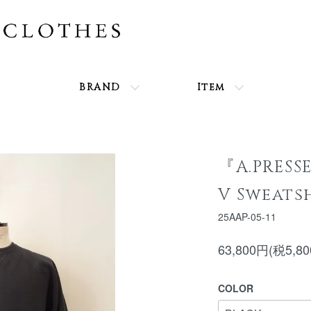
BRAND
Item
『A.PRESS
V Sweatsh
25AAP-05-11
63,800円(税5,8
COLOR